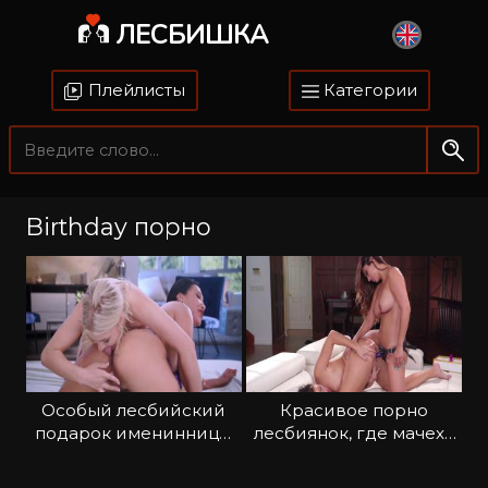
ЛЕСБИШКА
Плейлисты
Категории
Birthday порно
Особый лесбийский
Красивое порно
подарок имениннице:
лесбиянок, где мачеха
куни и римминг
удовлетворяет
падчерицу