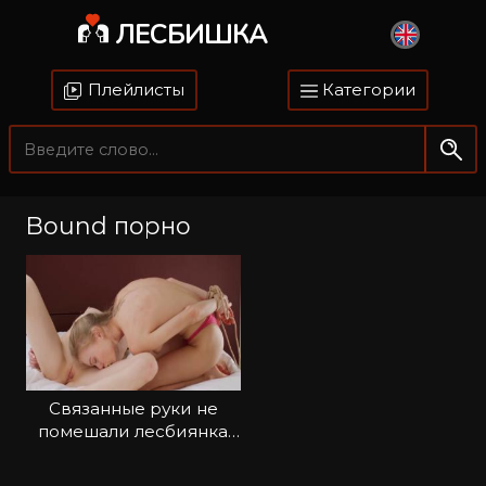
ЛЕСБИШКА
Плейлисты
Категории
Bound порно
Связанные руки не
помешали лесбиянка
вылизать пизденки